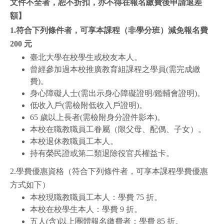
文件不全者，恕不折扣，亦不得在報名繳費後申請退差
額】
1.符合下列條件者，可享本課程（非學分班）減免報名費
200 元
臺北大學在校學生或校友本人。
曾經參加過本校推廣教育組課程之學員(需完成繳
費)。
身心障礙人士(需出示身心障礙證明/鑑輔會證明)。
低收入戶(需檢附低收入戶證明)。
65 歲以上長者(需檢附身分證件影本)。
本校在職教職員工眷屬（限父母、配偶、子女）。
本校退休教職員工本人。
持有榮民證或第二類退除役官兵權益卡。
2.學費優惠資格（符合下列條件者，可享本課程學費優惠
方式如下）
本校現職教職員工本人：學費 75 折。
本校在校學生本人：學費 9 折。
五人(含)以上團體報名繳費者：學費 85 折。