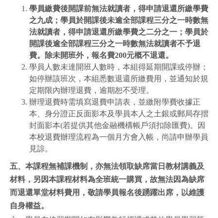
學員繳費後開課前無法就讀者，得申請退還所繳學費
之九成；學員於開課後未逾全部課程三分之一時數無
法就讀者，得申請退還所繳學費之二分之一；學員於
開課後逾全部課程三分之一時數無法就讀者不予退
費。除未開班外，報名費
200
元概不退還。
學員人數未達開班人數時，本組得延期開課或停辦；
如停辦該班次，本組悉數退還所繳費用，並通知於規
定期限內辦理退費，逾期恕不受理。
辦理退費時需填寫退費申請表，並繳附學費收據正
本、身分證正反面影本及學員本人之土銀或郵局存摺
封面影本(若提供其他金融機構帳戶須扣除匯費)。因
本校退費辦理流程為一個月方會入帳，尚請申辦學員
見諒。
五、
本課程無補課機制，亦無法領取缺席當日教材講義及
材料，另因本課程材料為全班統一購買，故無法因為缺席
而退還單堂材料費用，敬請學員報名後踴躍出席，以維護
自身權益。