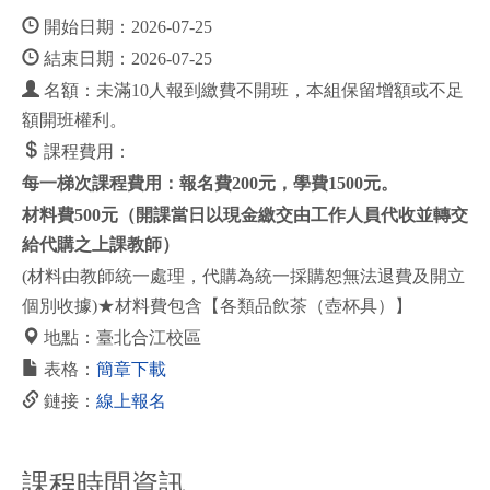
開始日期：2026-07-25
結束日期：2026-07-25
名額：未滿10人報到繳費不開班，本組保留增額或不足
額開班權利。
課程費用：
每一梯次課程費用：
報名費200元，學費1500元。
材料費500元（開課當日以現金
繳交由工作人員代收並轉交
給代購之上課教師）
(材料由教師統一處理，代購為統一採購恕無法退費及開立
個別收據)★材料費包含【各類品飲茶（壺杯具）】
地點：臺北合江校區
表格：
簡章下載
鏈接：
線上報名
課程時間資訊