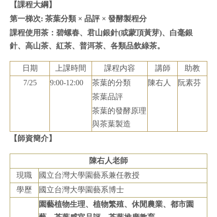
【課程大綱】
第一梯次:
茶葉分類 × 品評 × 發酵製程分
課程使用茶：碧螺春、君山銀針(或蒙頂黃芽)、白毫銀
針、高山茶、紅茶、普洱茶、各類品飲綠茶。
日期
上課時間
課程内容
講師
助教
7/25
9:00-12:00
茶葉的分類
陳右人
阮素芬
茶葉品評
茶葉的發酵原理
與茶葉製造
【師資簡介】
陳右人老師
現職
國立台灣大學園藝系兼任教授
學歷
國立台灣大學園藝系博士
園藝植物生理、植物繁殖、休閒農業、都市園