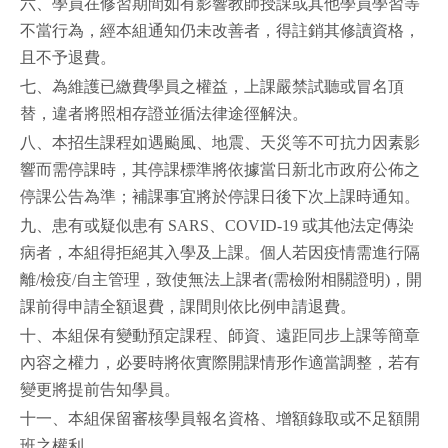
六、學員在修習期間如有影響教師授課或其他學員學習等
不當行為，經本組通知仍未改善者，得註銷其修讀資格，
且不予退費。
七、為維護已繳費學員之權益，上課嚴禁試聽或冒名頂
替，違者將照相存證並循法律途徑解決。
八、本招生課程如遇颱風、地震、天災等不可抗力因素影
響而需停課時，其停課標準將依據當日新北市政府公佈之
停課公告為準；補課事宜將於停課日後下次上課時通知。
九、患有或疑似患有 SARS、COVID-19 或其他法定傳染
病者，本組得拒絕其入學及上課。個人若因疫情需進行隔
離/檢疫/自主管理，致使無法上課者(需檢附相關證明)，開
課前得申請全額退費，課間則依比例申請退費。
十、本組保有變動預定課程、師資、遠距同步上課等簡章
內容之權力，必要時將依實際開課情形作適當調整，若有
變更將提前告知學員。
十一、本組保留審核學員報名資格、增額錄取或不足額開
班之權利。