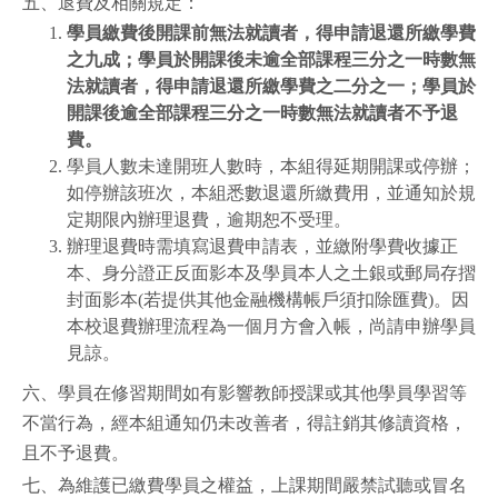
五、退費及相關規定：
學員繳費後開課前無法就讀者，得申請退還所繳學費
之九成；學員於開課後未逾全部課程三分之一時數無
法就讀者，得申請退還所繳學費之二分之一；學員於
開課後逾全部課程三分之一時數無法就讀者不予退
費。
學員人數未達開班人數時，本組得延期開課或停辦；
如停辦該班次，本組悉數退還所繳費用，並通知於規
定期限內辦理退費，逾期恕不受理。
辦理退費時需填寫退費申請表，並繳附學費收據正
本、身分證正反面影本及學員本人之土銀或郵局存摺
封面影本(若提供其他金融機構帳戶須扣除匯費)。因
本校退費辦理流程為一個月方會入帳，尚請申辦學員
見諒。
六、學員在修習期間如有影響教師授課或其他學員學習等
不當行為，經本組通知仍未改善者，得註銷其修讀資格，
且不予退費。
七、為維護已繳費學員之權益，上課期間嚴禁試聽或冒名