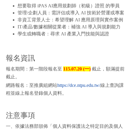
想要取得 iPAS AI應用規劃師（初級）證照 的學員
管理/企劃人員：需評估或導入 AI 技術於營運或專案
非資工背景人士：希望理解 AI 應用原理與實作案例
IT/產品/數據相關從業者：補強 AI 導入與規劃能力
學生或轉職者：尋求 AI 產業入門技能與認證
報名資訊
報名期間：第一階段報名至
115.07.20 (一
)
截止，額滿提前
截止。
網路報名：至推廣組網站
https://dce.ntpu.edu.tw/
線上查詢課
程並線上報名登錄個人資料。
注意事項
一、依據法務部頒佈「個人資料保護法之特定目的及個人