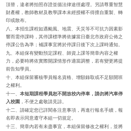
頂替，違者將拍照存證並循法律途徑處理。另請尊重智慧
財產權，教師教材及教學課本未經授權不得擅自重製、轉
印或散布。
八、本招生課程如遇颱風、地震、天災等不可抗力因素影
響而需停課時，其停課標準將依據當日臺北市政府公佈之
停課公告為準；補課事宜將於停課日後下次上課時通知。
九、本組保有變動預定課程、師資上課等簡章內容之權
力，必要時將依實際開課情形作適當調整，若有變更將提
前告知學員。
十、本組保留審核學員報名資格、增額錄取或不足額開班
之權利。
十一、
本短期課程學員恕不開放校內停車，請勿將汽車停
入校園
，不便之處敬請見諒。
十二、請確定您已詳閱各注意事項，再進行報名手續，報
名即表示同意遵守本組一切規定。
十三、簡章內若有未盡事宜，本組保留修改之權利，並將