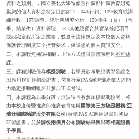
資料之類別」，國立臺北大學進修暨推廣部推廣教育組蒐
集您的個人資料之特定目的如下：040/行銷、109/教育或訓
練行政、157/調查、統計與研究分析、158/學生（員）（含
畢、結業生）資料管理、181/其他經營合於營業登記項目
或組織章程所定之業務，並遵守法律規定及本校個人資料
保護管理制度安全控管要求，保障您的個人資訊安全。
二、本課程無補課機制，上課方式僅限實體課程且
不可缺
課
。
三、課程測驗僅為
模擬測驗
，若學員欲考取經濟部發證之
AI應用規劃師初級證書，需自行至iPAS經濟部產業人才能
力鑑定推動網報名並參加正式考試。
四、本課程為非學分班，無缺課且有參加模擬測驗者，將
由本校進修暨推廣部推廣教育組與
國際第三方驗證機構(亞
瑞仕國際驗證股份有限公司)
頒發iPAS AI應用規畫師初級
研習證書，並
於課後兩個月公布測驗結果與郵寄相關證書
予學員
。