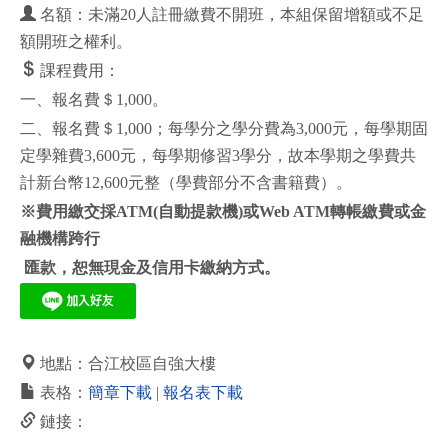
名額：未滿20人註冊繳費不開班，本組保留增額或不足
額開班之權利。
課程費用：
一、報名費＄1,000。
二、報名費＄1,000；每學分之學分費為3,000元，每學期固
定學雜費3,600元，每學期修習3學分，故本學期之學費共
計新台幣12,600元整（學費部分不含書籍費）。
※
費用繳交採
ATM(
自動提款機
)
或
Web ATM
轉帳繳費或金
融機構跨行
匯款，恕無現金及信用卡繳納方式。
地點：合江校區自強大樓
表格：
簡章下載
|
報名表下載
鏈接：