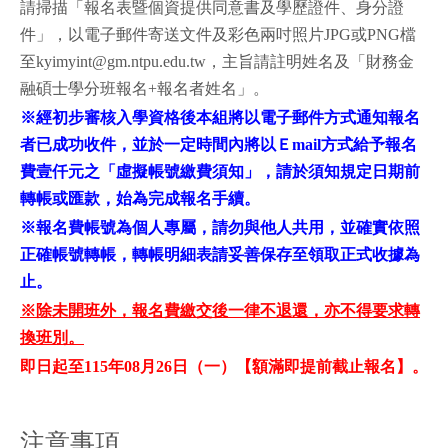
請掃描「報名表暨個資提供同意書及學歷證件、身分證
件」，以電子郵件寄送文件及彩色兩吋照片JPG或PNG檔
至kyimyint@gm.ntpu.edu.tw，主旨請註明姓名及「財務金
融碩士學分班報名+報名者姓名」。
※經初步審核入學資格後本組將以電子郵件方式通知報名
者已成功收件，並於一定時間內將以Ｅmail方式給予報名
費壹仟元之「虛擬帳號繳費須知」，請於須知規定日期前
轉帳或匯款，始為完成報名手續。
※報名費帳號為個人專屬，請勿與他人共用，並確實依照
正確帳號轉帳，轉帳明細表請妥善保存至領取正式收據為
止。
※除未開班外，報名費繳交後一律不退還，亦不得要求轉
換班別。
即日起至115年08月26日（一）【額滿即提前截止報名】。
注意事項