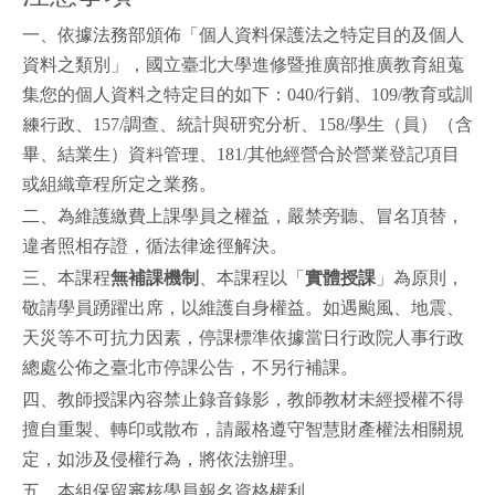
一、依據法務部頒佈「個人資料保護法之特定目的及個人
資料之類別」，國立臺北大學進修暨推廣部推廣教育組蒐
集您的個人資料之特定目的如下：040/行銷、109/教育或訓
練行政、157/調查、統計與研究分析、158/學生（員）（含
畢、結業生）資料管理、181/其他經營合於營業登記項目
或組織章程所定之業務。
二、為維護繳費上課學員之權益，嚴禁旁聽、冒名頂替，
違者照相存證，循法律途徑解決。
三、本課程
無補課機制
、本課程以「
實體授課
」為原則，
敬請學員踴躍出席，以維護自身權益。如遇颱風、地震、
天災等不可抗力因素，停課標準依據當日行政院人事行政
總處公佈之臺北市停課公告，不另行補課。
四、教師授課內容
禁止錄音錄影
，教師教材未經授權不得
擅自重製、轉印或散布，請嚴格遵守智慧財產權法相關規
定，如涉及侵權行為，將依法辦理。
五、本組保留審核學員報名資格權利。