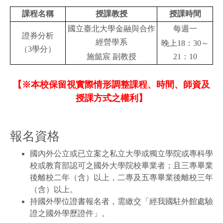
課程名稱
授課教授
授課時間
國立臺北大學金融與合作
每週一
證券分析
經營學系
晚上18：30～
（3學分）
施懿宸 副教授
21：10
【※本校保留視實際情形調整課程、時間、師資及
授課方式之權利】
報名資格
國內外公立或已立案之私立大學或獨立學院或專科學
校或教育部認可之國外大學院校畢業者；且三專畢業
後離校二年（含）以上，二專及五專畢業後離校三年
（含）以上。
持國外學位證書報名者，需繳交「經我國駐外館處驗
證之國外學歷證件」。