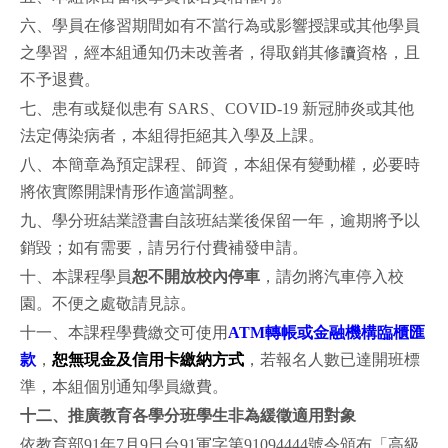
六、學員在修習期間如有不當行為或影響授課或其他學員
之學習，經本組通知仍未改善者，得取銷其修讀資格，且
不予退費。
七、患有或疑似患有 SARS、COVID-19 新冠肺炎或其他
法定傳染病者，本組得拒絕其入學及上課。
八、本簡章為預定課程、師資，本組保有變動權，必要時
將依實際開課情形作適當調整。
九、學分班結業證書自該班結業後保留一年，逾期將予以
銷毀；如有需要，請另行付費補發申請。
十、本課程學員
恕不開放校內停車
，請勿將汽車停入校
園。不便之處敬請見諒。
十一、本課程學費繳交可使用
ATM轉帳或金融機構臨櫃匯
款
，
恕無現金及信用卡繳納方式
，若報名人數已達開班標
準，本組個別通知學員繳費。
十二、
推廣教育各學分班學生非為緩徵適用對象
依教育部91年7月9日台91軍字第91094444號令頒布「高級