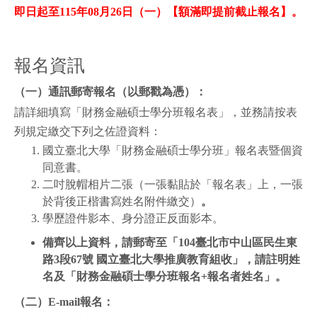
即日起至115年08月26日（一
）
【額滿即提前截止報名】。
報名資訊
（一）通訊郵寄報名（以郵戳為憑）
：
請詳細填寫「財務金融碩士學分班報名表」，並務請按表
列規定繳交下列之佐證資料：
國立臺北大學「財務金融碩士學分班」報名表暨個資
同意書。
二吋脫帽相片二張（一張黏貼於「報名表」上，一張
於背後正楷書寫姓名附件繳交）
。
學歷證件影本、身分證正反面影本。
備齊以上資料，請郵寄至
「
104
臺北市中山區民生東
路
3
段
67
號 國立臺北大學推廣教育組收
」
，請註明姓
名及「財務金融碩士學分班報名
+
報名者姓名
」。
（二）
E-mail
報名：