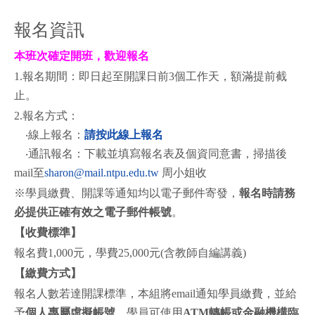
報名資訊
本班次確定開班，歡迎報名
1.報名期間：即日起至開課日前3個工作天，額滿提前截
止。
2.報名方式：
‧線上報名：
請按此線上報名
‧通訊報名：下載並填寫報名表及個資同意書，
掃描後
mail至
sharon@mail.ntpu.edu.tw
周小姐收
※學員繳費、開課等通知均以電子郵件寄發，
報名時請務
必提供正確有效之電子郵件帳號
。
【收費標準】
報名費1,000元，學費25,000元(含教師自編講義)
【繳費方式】
報名人數若達開課標準，本組將email通知學員繳費，並給
予
個人專屬虛擬帳號
，學員可使用
ATM轉帳或金融機構臨