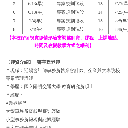
5
6/13(早)
專案規劃階段
13
7/25(早
6
6/13(午)
專案規劃階段
14
7/25(午
7
7/4(早)
專案規劃階段
15
8/8(早
8
7/4(午)
專案規劃階段
16
8/8(午
【本校保留視實際情形適當調整師資、課程、上課地點、
時間及改變教學方式之權利】
【師資介紹】-- 鄭宇廷老師
＊現職：廷陽會計師事務所執業會計師、企業與大專院校
專案管理講師
＊學歷：國立陽明交通大學 教育研究所碩士
＊經歷：
●業界經歷
大型事務所查核與審計經驗
小型事務所報稅與記帳經驗
專案管理十年以上經驗