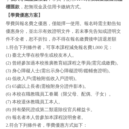
櫃匯款
，恕無現金及信用卡繳納方式。
【學費優惠方案】
學費與報名費之優惠，僅能擇一使用。報名時需主動告知
優惠身分，並出示有效證明文件，若未事先告知或證明文
件不全者，恕不折扣，亦不得在報名繳費後申請退差額
1.符合下列條件者，可享本課程減免報名費1,000 元：
(1) 臺北大學在校學生或校友本人。
(2) 曾經參加過本校推廣教育組課程之學員(需完成繳費)。
(3) 身心障礙人士(需出示身心障礙證明/鑑輔會證明)。
(4) 低收入戶(需檢附低收入戶證明)。
(5) 65歲以上長者(需檢附身分證件影本)。
(6) 本校在職教職員工眷屬（限父母、配偶、子女）。
(7) 本校退休教職員工本人。
(8) 持有榮民證或第二類退除役官兵權益卡。
(9) 報名者本人曾參加本課程說明會者。
2.符合下列條件者，學費優惠方式如下：