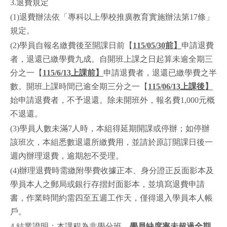
3.退費規定
(1)退費辦法依「專科以上學校推廣教育實施辦法第17條」
規定。
(2)學員自報名繳費後至開課日前【
115/05/30前】
申請退費
者，退還已繳學費九成。自開班上課之日起算未逾全期三
分之一【
115/6/13上課前】
申請退費者，退還已繳學費之半
數。開班上課時間已逾全期三分之一【
115/06/13上課後】
始申請退費者，不予退還。除未開班外，報名費1,000元概
不退還。
(3)學員人數未滿7人時，本組得延期開課或停辦；如停辦
該班次，本組悉數退還所繳費用，並請於原訂開課日後一
週內辦理退費，逾期恕不受理。
(4)辦理退費時需繳附學費收據正本、身分證正反面影本及
學員本人之郵局或銀行存摺封面影本，並填寫退費申請
書，作業時間約需四至五週工作天，僅得退入學員本人帳
戶。
4.結業證明：本課程為非學分班，
學員缺席率未超過全期