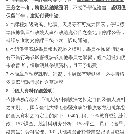
三分之一者，將發給結業證明
，不授予學位證書；
證明僅
保留半年，逾期付費申請
。
5.本課程如遇颱風、地震、天災等不可抗力因素，停課標
準依據當日行政院人事行政總處公佈之臺北市停課公告，
補課事宜將於停課日後下次上課時通知。
6.本組保留審核學員報名資格之權利，學員在修習期間如
有不當行為或影響授課或其他學員之學習，經本組通知仍
未改善者，得取消其修讀資格，且不予退費。
7.本簡章為預定課程、師資，本組保有變動權，必要時將
依實際開課情形作適當調整。
8.【
個人資料保護聲明
】
依據法務部頒佈「個人資料保護法之特定目的及個人資料
之類別」，國立臺北大學進修暨推廣部推廣教育組蒐集您
的個人資料之特定目的如下：040/行銷、109/教育或訓練行
政、157/調查、統計與研究分析、158/學生（員）（含畢、
結業生）資料管理、181/其他經營合於營業登記項目或組