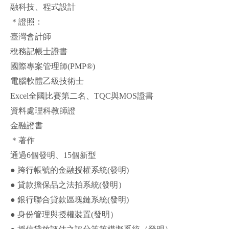
融科技、程式設計
＊證照：
臺灣會計師
稅務記帳士證書
國際專案管理師(PMP®)
電腦軟體乙級技術士
Excel全國比賽第二名、TQC與MOS證書
資料處理科教師證
金融證書
＊著作
通過6個發明、15個新型
● 跨行帳號的金融授權系統(發明)
● 貸款擔保品之法拍系統(發明）
● 銀行聯合貸款區塊鏈系統(發明)
● 身份管理與授權裝置(發明）