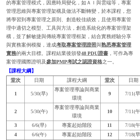
的專案管理模式，因應時局變化，如ＡＩ與雲端等，專案
管理思維與專案管理架構及做法不斷轉變，於本課程，您
將學習到專案管理之原則、創造較佳績效，且使用專案管
理中適切之模型、工具與方法，創造系統化的專案管理架
構，並了解敏捷與傳統專案管理框架，結合實務經驗分享
與實務案例模擬，達成
考取專案管理證照
與
熟悉專案管理
實務
的兩大目標。課程結業後頒發
48 PDU證書
，可作為專
案管理國際證明及
參加PMP考試之認證資格
之一。
【
課程大綱
】
堂次
日期
課程大綱
堂次
日期
專案管理導論與商業
1
5/30(早)
9
7/11(早
環境
專案管理導論與商業
2
5/30(午)
10
7/11(午
環境
3
6/6(早)
專案起始階段
11
7/18(午
4
6/6(午)
專案起始階段
12
7/18(早