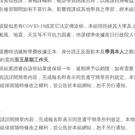
採
實體授課，無補課機制
，敬請學員踴躍出席，以維護自身權益
員在修習期間如有不當行為、影響授課或其他學員之學習，經本
有或疑似患有COVID-19或其它法定傳染病，本組得拒絕其入學及
遇颱風、地震、天災等不可抗力因素，停課標準依據當日行政院
理退費時須繳附學費收據正本、身分證正反面影本及
學員本人
之郵
約需
四
至五星期工作天
。
分班結業證書自該班結業後保留一年，逾期將予以銷燬；如有需
名前請詳閱簡章內容，完成報名即表示同意遵守簡章所列規定。
組保留隨時修改之權利，並公告於本組網站，恕不另行通知。
註
請詳閱簡章內容，完成報名即表示同意遵守簡章所列規定。本簡
組保留隨時修改之權利，並公告於本組網站，恕不另行通知。