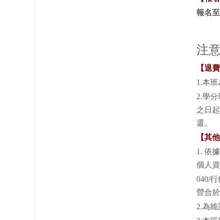
報名至
注
【退費
1.本
2.
學分
之日起
還。
【其他
1. 
個人資
040
營合於
2.為