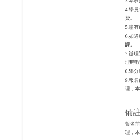
3.
本班
4.學
費。
5.患
6.如
課。
7.辦
理時程
8.學
9.報
理，本
備
報名前
理，本