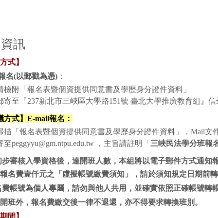
名資訊
方式】
報名(以郵戳為憑)
：
請檢附「報名表暨個資提供同意書及學歷身分證件資料」
郵寄至『237新北市三峽區大學路151號 臺北大學推廣教育組』
議方式】
E-mail
報名
：
掃描「報名表暨個資提供同意書及學歷身分證件資料」，Mail文
寄至peggyyu@gm.ntpu.edu.tw ，主旨請註明「
三峽民法學分班報
步審核入學資格後，達開班人數，本組將以電子郵件方式通知報名
報名費壹仟元之「虛擬帳號繳費須知」，請於須知規定日期前轉
名費帳號為個人專屬，請勿與他人共用，並確實依照正確帳號轉
開班外，報名費繳交後一律不退還，亦不得要求轉換班別。
期間】