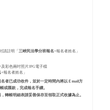
信封請註明「
三峽民法學分班報名
+報名者姓名」
件及彩色兩吋照片JPG電子檔
名
+報名者姓名」
者已成功收件，並於一定時間內將以Ｅmail方
帳或匯款，完成報名手續。
帳，轉帳明細表請妥善保存至領取正式收據為止。