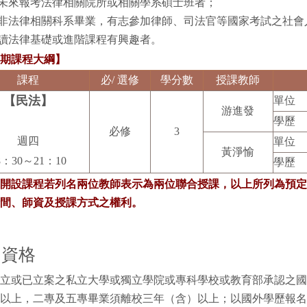
劃未來報考法律相關院所或相關學系碩士班者；
對非法律相關科系畢業，有志參加律師、司法官等國家考試之社
研讀法律基礎或進階課程有興趣者。
期課程大綱】
課程
必/ 選修
學分數
授課教師
【民法】
單位
游進發
學歷
必修
3
週四
單位
黃淨愉
8：30～21：10
學歷
開設課程若列名兩位教師表示為兩位聯合授課，以上所列為預定
間、師資及授課方式之權利。
名資格
立或已立案之私立大學或獨立學院或專科學校或教育部承認之國
以上，二專及五專畢業須離校三年（含）以上；
以國外學歷報名