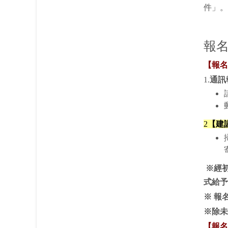
件」。
報
【報名
1.
通訊
2
【建
※經初
式給予
※ 報
※
除未
【報名