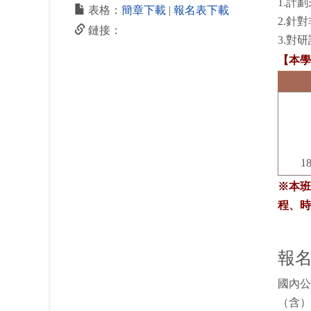
1.計
表格：
簡章下載
|
報名表下載
2.針
鏈接：
3.對
【本學
1
※本班
程、時
報
國內公
（含）