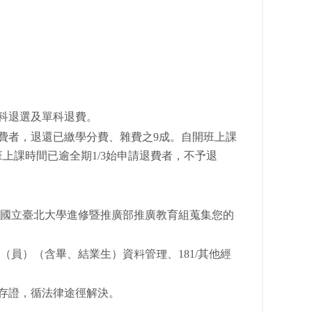
科退選及單科退費。
費者，退還已繳學分費、雜費之9成。自開班上課
上課時間已逾全期1/3始申請退費者，不予退
，國立臺北大學進修暨推廣部推廣教育組蒐集您的
/學生（員）（含畢、結業生）資料管理、181/其他經
相存證，循法律途徑解決。