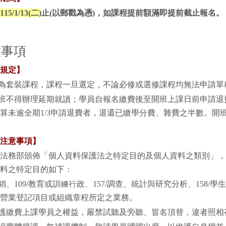
115/1/13(二
)
止(以郵戳為憑)
，如課程
提前額滿即提前截止報名
。
意事項
規定】
班為套裝課程，課程一旦選定，不論必修或選修課程均無法申請單
班不得辦理延期就讀
；學員自報名繳費後至開班上課日前申請退
算未逾全期1/3申請退費者，退還已繳學分費、雜費之半數。開班
注意事項】
依據法務部頒佈「個人資料保護法之特定目的及個人資料之類別」
料之特定目的如下：
/行銷、109/教育或訓練行政、157/調查、統計與研究分析、158
營業登記項目或組織章程所定之業務。
維護繳費上課學員之權益，嚴禁試聽及旁聽、冒名頂替，違者照