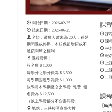
開始日期：2026-02-25
課
結束日期：2026-06-25
課程
名額：繳費人數未滿 20人，得延
課程
期開課或停辦，本校保留增額或不
報名
足額開班之權利
報名
課程費用：
上
報名費＄1,000
上課時
每學分之學分費為＄3,500
上
每學期固定學雜費＄1,000
故學員本學期繳交之學費+雜費+報
名費為＄12,500
課
（以上學費部分不含書籍費）
【民法
地點：三峽校區商學大樓