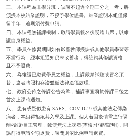
三、 本課程為非學分班，缺課不超過全期三分之一者，將
頒授本校結業證明，不授予學位證書。結業證明本組僅保
留半年，逾期須付費申請。
四、 本課程無補課機制，敬請學員報名後踴躍出席，以維
護自身權益。
五、 學員在修習期間如有影響教師授課或其他學員學習等
不當行為，經本組通知仍未改善者，得註銷其修讀資格，
且不予退費。
六、 為維護已繳費學員之權益，上課嚴禁試聽或冒名頂
替，違者將照相存證並循法律途徑處理。
七、 政府公佈之停課公告為準，補課事宜將於停課日後之
首次上課時通知。
八、 患有或疑似患有 SARS、COVID-19 或其他法定傳染
病者，本組得拒絕其入學及上課。個人若因疫情需進行隔
離/檢疫/自主管理，致使無法上課者(需檢附相關證明)，開
課前得申請全額退費，課間則依比例申請退費。