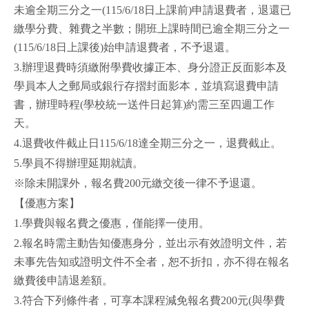
未逾全期三分之一(115/6/18日上課前)申請退費者，退還已
繳學分費、雜費之半數；開班上課時間已逾全期三分之一
(115/6/18日上課後)始申請退費者，不予退還。
3.辦理退費時須繳附學費收據正本、身分證正反面影本及
學員本人之郵局或銀行存摺封面影本，並填寫退費申請
書，辦理時程(學校統一送件日起算)約需三至四週工作
天。
4.退費收件截止日115/6/18達全期三分之一，退費截止。
5.學員不得辦理延期就讀。
※除未開課外，報名費200元繳交後一律不予退還。
【優惠方案】
1.學費與報名費之優惠，僅能擇一使用。
2.報名時需主動告知優惠身分，並出示有效證明文件，若
未事先告知或證明文件不全者，恕不折扣，亦不得在報名
繳費後申請退差額。
3.符合下列條件者，可享本課程減免報名費200元(與學費