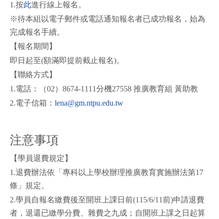
1.按
此
進行線上報名。
※待本組以電子郵件或電話通知報名者已成功報名，始為
完成報名手續。
【報名期間】
即日起至(額滿即提前截止報名)。
【聯絡方式】
1.電話：（02）8674-1111分機27558 推廣教育組 黃助教
2.電子信箱：
lena@gm.ntpu.edu.tw
注意事項
【學員退費規定】
1.退費辦法依「專科以上學校辦理推廣教育實施辦法第17
條」規定。
2.學員自報名繳費後至開班上課日前(115/6/11前)申請退費
者，退還已繳學分費、雜費之九成；自開班上課之日起算