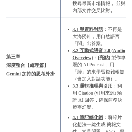
搜尋最新市場情報， 並與
內部文件交叉比對
。
3.1
與資料對話
：不再是
大海撈針，用自然語言
「問」出答案。
3.2
互動式語音 2.0 (Audio
第三章
Overview)
：
[亮點]
製作專
屬的 AI Podcast， 用
深度整合【處理篇】
「聽」的來學習複雜報告
Gemini
加持的思考外掛
（含加入對話功能）。
3.3
邏輯推理與引用
：利
用 Citation (引用來源) 驗
證 AI 回答，確保商務決
策零幻覺。
4.1
筆記轉化術
：將碎片
化想法一鍵生成 簡報文
件、常見問題、FAQ、學