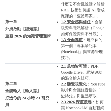
什麼它不會亂說話？解析
RAG 技術如何讓 AI 變成
嚴謹的「查證專家」。
第一章
1.2
安全感與信任
：企業
級資料隱私解析（Google
外掛啟動【認知篇】
如何保證資料不外洩）。
重塑
2026
的知識管理邏輯
1.3
介面導航
：建立你的
第一個「專案筆記本
(Notebook)」與來源管理
技巧。
2.1
萬物皆可讀
：PDF、
Google Drive、網站連結
的混合輸入技巧。
第二章
2.2
聽覺視覺化
：YouTube
影片與會議錄音檔的「一
全能輸入【輸入篇】
鍵轉錄」與重點萃取。
打造你的
24
小時
AI
研究
2.3 2026
深度搜尋
：如何
員
讓 NotebookLM 自動聯網