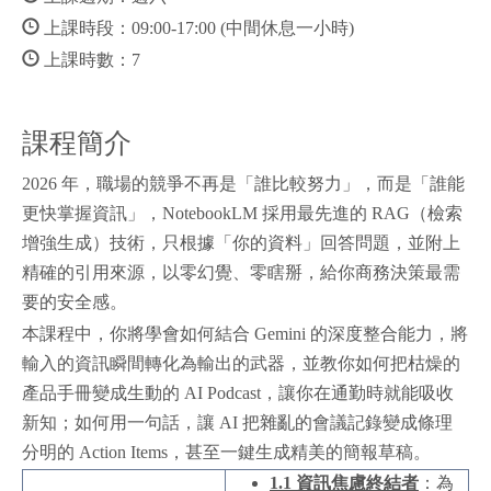
上課時段：09:00-17:00 (中間休息一小時)
上課時數：7
課程簡介
2026 年，職場的競爭不再是「誰比較努力」，而是「誰能
更快掌握資訊」，NotebookLM 採用最先進的 RAG（檢索
增強生成）技術，只根據「你的資料」回答問題，並附上
精確的引用來源，以零幻覺、零瞎掰，給你商務決策最需
要的安全感。
本課程中，你將學會如何結合 Gemini 的深度整合能力，將
輸入的資訊瞬間轉化為輸出的武器，並教你如何把枯燥的
產品手冊變成生動的 AI Podcast，讓你在通勤時就能吸收
新知；如何用一句話，讓 AI 把雜亂的會議記錄變成條理
分明的 Action Items，甚至一鍵生成精美的簡報草稿。
1.1
資訊焦慮終結者
：為