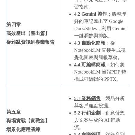
習指南。
4.2 Gemini
協作
：將整理
好的筆記匯出至 Google
第四章
Docs/Slides，利用 Gemini
高效產出【產出篇】
一鍵潤飾與排版。
從雜亂資訊到專業報告
4.3
自動化簡報
：從
NotebookLM 直接生成視
覺化圖表與簡報草稿。
4.4
可編輯簡報
：
如何將
NotebookLM 簡報PDF 轉
檔成可編輯的 PPTX。
5.1
業務銷售
：競品分析
與客戶痛點挖掘。
第五章
5.2
行銷企劃
：創意發想
與文案生成的 AI 輔助
職場實戰【實戰篇】
流。
場景化應用演練
5.3
會議管理
：從錄音到