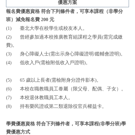
優惠方案
報名費優惠資格
符合下列條件者，可享本課程（非學分
班）減免報名費
200
元
(1) 臺北大學在校學生或校友本人。
(2) 曾經參加過本校推廣教育組課程之學員(需完成繳
費)。
(3) 身心障礙人士(需出示身心障礙證明/鑑輔會證明)。
(4) 低收入戶(需檢附低收入戶證明)。
(5) 65 歲以上長者(需檢附身分證件影本)。
(6) 本校在職教職員工眷屬（限父母、配偶、子女）。
(7) 本校退休教職員工本人。
(8) 持有榮民證或第二類退除役官兵權益卡。
學費優惠資格
符合下列條件者，可享本課程
(
非學分班
)
學
費優惠方式