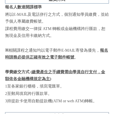
報名人數達開課標準
將以E-MAIL及電話併行之方式，個別通知學員繳費，並給
予個人專屬繳費帳號。
課程費用繳交一律採 ATM 轉帳或金融機構跨行匯款，恕
無現金及信用卡繳納方式。
※
相關課程之通知均以電子郵件E-MAIL寄發為優先，
報名
時請務必提供正確有效之電子郵件帳號
。
學費繳交方式
(
繳費產生之手續費需由學員自行支付，金
額依各金融機構規定為主
)
1至各家銀行櫃檯，填寫電匯單。
2至郵局填寫跨行匯款單。
3持提款卡使用自動提款機(ATM or web ATM)轉帳。