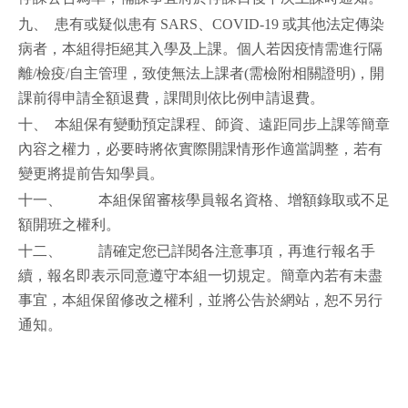
九、 患有或疑似患有 SARS、COVID-19 或其他法定傳染
病者，本組得拒絕其入學及上課。個人若因疫情需進行隔
離/檢疫/自主管理，致使無法上課者(需檢附相關證明)，開
課前得申請全額退費，課間則依比例申請退費。
十、 本組保有變動預定課程、師資、遠距同步上課等簡章
內容之權力，必要時將依實際開課情形作適當調整，若有
變更將提前告知學員。
十一、 本組保留審核學員報名資格、增額錄取或不足
額開班之權利。
十二、 請確定您已詳閱各注意事項，再進行報名手
續，報名即表示同意遵守本組一切規定。簡章內若有未盡
事宜，本組保留修改之權利，並將公告於網站，恕不另行
通知。