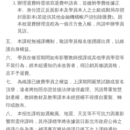
辦理退費時需填寫退費申請表，並繳附學費收據正
本、身分證正反面影本及學員本人之土銀或郵局存摺
封面影本(若提供其他金融機構帳戶須扣除匯費)。因
本校退費辦理流程為一個月方會入帳，尚請申辦學員
見諒。
五、 本課程無補課機制，敬請學員報名後踴躍出席，以維
護自身權益。
六、 學員在修習期間如有影響教師授課或其他學員學習等
不當行為，經本組通知仍未改善者，得註銷其修讀資格，
且不予退費。
七、 為維護已繳費學員之權益，上課期間嚴禁試聽或冒名
頂替，違者將拍照存證並循法律途徑處理。另請尊重智慧
財產權，教師教材及教學課本未經授權不得擅自重製、轉
印或散布。
八、 本招生課程如遇颱風、地震、天災等不可抗力因素影
響而需停課時，其停課標準將依據當日新北市政府公佈之
停課公告為準；補課事宜將於停課日後下次上課時通知。