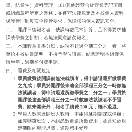
畢、結業生）資料管理、181/其他經營合於營業登記項目
或組織章程所定之業務，並遵守法律規定及本校個人資料
保護管理制度安全控管要求，保障您的個人資訊安全。
二、 開課日後報名者，缺課時數照常計算，且不得要求補
課或學費之折扣，若無法同意請勿報名。
三、 本課程為非學分班，缺課不超過全期三分之一者，將
發給本校結業證明，不授予學位證書。結業證明本組僅保
留半年，逾期須付費申請。
四、 退費及相關規定：
學員繳費後開課前無法就讀者，得申請退還所繳學費
之九成；學員於開課後未逾全部課程三分之一時數無
法就讀者，得申請退還所繳學費之二分之一；學員於
開課後逾全部課程三分之一時數無法就讀者不予退
費。除未開班外，報名手續費
200
元，概不退還。
學員人數未達開班人數時，本組得延期開課或停辦；
如停辦該班次，本組悉數退還所繳費用，並通知於規
定期限內辦理退費，逾期恕不受理。