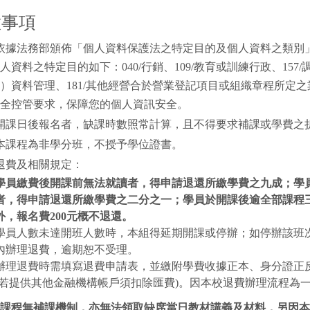
意事項
依據法務部頒佈「個人資料保護法之特定目的及個人資料之類別
人資料之特定目的如下：040/行銷、109/教育或訓練行政、157
）資料管理、181/其他經營合於營業登記項目或組織章程所定
全控管要求，保障您的個人資訊安全。
開課日後報名者，缺課時數照常計算，且不得要求補課或學費之
本課程為非學分班，不授予學位證書。
退費及相關規定：
學員繳費後開課前無法就讀者，得申請退還所繳學費之九成；學
者，得申請退還所繳學費之二分之一；學員於開課後逾全部課程
外，報名費
200
元概不退還。
學員人數未達開班人數時，本組得延期開課或停辦；如停辦該班
內辦理退費，逾期恕不受理。
辦理退費時需填寫退費申請表，並繳附學費收據正本、身分證正
(若提供其他金融機構帳戶須扣除匯費)。因本校退費辦理流程為
課程無補課機制，亦無法領取缺席當日教材講義及材料，另因本