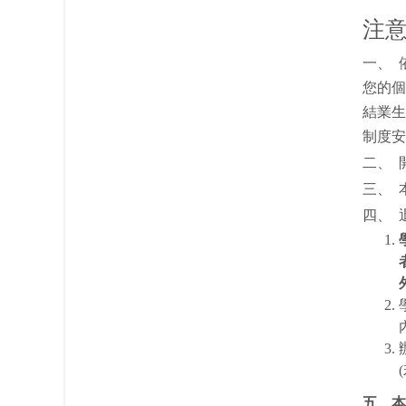
注
一、 
您的個
結業生
制度安
二、 
三、 
四、 
五、
本