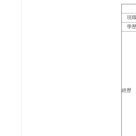
現
學
經歷