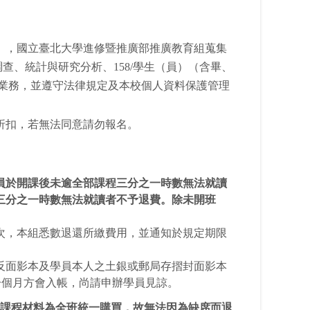
」，國立臺北大學進修暨推廣部推廣教育組蒐集
/調查、統計與研究分析、158/學生（員）（含畢、
之業務，並遵守法律規定及本校個人資料保護管理
折扣，若無法同意請勿報名。
員於開課後未逾全部課程三分之一時數無法就讀
三分之一時數無法就讀者不予退費。除未開班
次，本組悉數退還所繳費用，並通知於規定期限
反面影本及學員本人之土銀或郵局存摺封面影本
一個月方會入帳，尚請申辦學員見諒。
課程材料為全班統一購買，故無法因為缺席而退