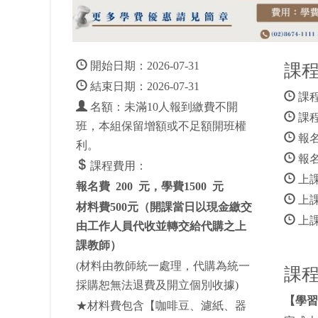
開始日期：2026-07-31
課
結束日期：2026-07-31
課程
名額：未滿10人報到繳費不開
課程
班，本組保留增額或不足額開班權
報名
利。
報名
課程費用：
上
報名費 200 元，學費1500 元
上課
材料費500元（開課當日以現金
繳交
上課
由工作人員代收並轉交給代購之上
課教師）
(材料由教師統一處理，代購為統一
課
採購恕無法退費及開立個別收據)
【學習
★材料費包含【咖啡豆、濾紙、器