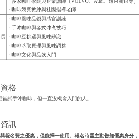
・多家咖啡學院與企業講師（VOLVO、Audi、遠東商銀等）
・咖啡競賽教練與社團指導老師
・咖啡風味品鑑與感官訓練
・手沖咖啡與各式沖煮技巧
專長
・咖啡豆挑選與風味辨識
・咖啡萃取原理與風味調整
・咖啡文化與品飲入門
名資格
想嘗試手沖咖啡，但一直沒機會入門的人。
名資訊
與報名費之優惠，僅能擇一使用。報名時需主動告知優惠身分，