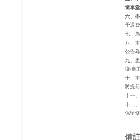
還單堂
六、學
予退費
七、為
八、本
公告為
九、患
疫/自
十、本
將提前
十一、
十二、
保留修
備