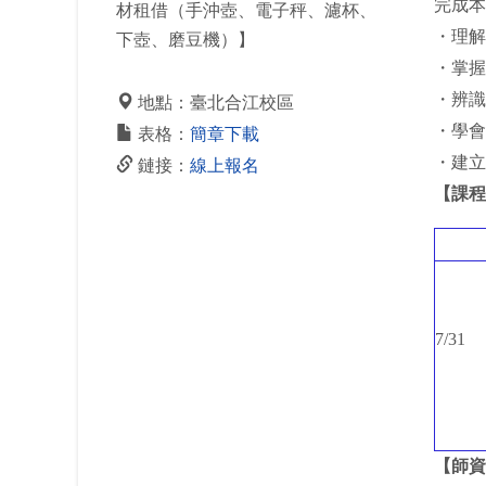
完成本
材租借（手沖壺、電子秤、濾杯、
・理解
下壺、磨豆機）】
・掌握
・辨識
地點：臺北合江校區
・學會
表格：
簡章下載
・建立
鏈接：
線上報名
【課程
7/31
【師資