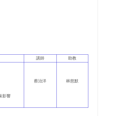
講師
助教
蔡治洋
林慈默
味影響