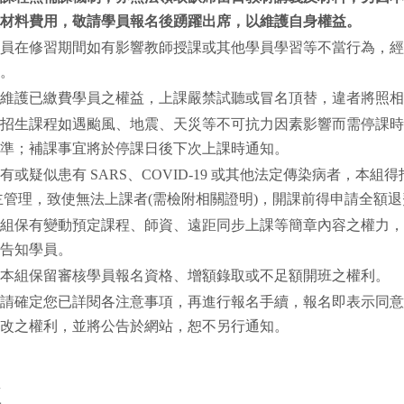
材料費用，敬請學員報名後踴躍出席，以維護自身權益。
員在修習期間如有影響教師授課或其他學員學習等不當行為，經
。
維護已繳費學員之權益，上課嚴禁試聽或冒名頂替，違者將照相
招生課程如遇颱風、地震、天災等不可抗力因素影響而需停課時
準；補課事宜將於停課日後下次上課時通知。
有或疑似患有 SARS、COVID-19 或其他法定傳染病者，本
主管理，致使無法上課者(需檢附相關證明)，開課前得申請全額
組保有變動預定課程、師資、遠距同步上課等簡章內容之權力，
告知學員。
本組保留審核學員報名資格、增額錄取或不足額開班之權利。
請確定您已詳閱各注意事項，再進行報名手續，報名即表示同意
改之權利，並將公告於網站，恕不另行通知。
註