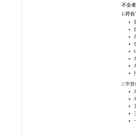
不全者
1.符
2.學