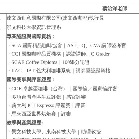
蔡治洋
老師
職
達文西創意國際有限公司(達文西咖啡)執行長
歷
景文科技大學資訊管理系
專業認證與國際資格：
・SCA 國際精品咖啡協會｜AST、Q、CVA 講師暨考官
・CQI 國際咖啡品質機構｜認證講師、Q Grader
・SCAE Coffee Diploma｜100學分認證
・IIAC、IBT 義大利咖啡系統｜講師暨認證資格
國際賽事與評審經歷：
・COE 卓越盃咖啡（台灣）｜國際輪／國家輪評審
・多項台灣產區生豆評鑑｜感官評審
・義大利 ICT Espresso 評鑑賽｜評審
・馬來西亞世界烘焙賽｜評審
教學與產業經歷
:
・景文科技大學、東南科技大學｜助理教授