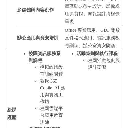
體互動式教材設計、影像處
多媒體與內容創作
理與剪輯、海報設計與視覺
呈現
Office 專業應用、ODF 開放
辦公應用與資安培訓
文件格式應用、資訊服務教
育訓練、辦公室資安防護
校園資訊服務系
活動策劃與執行課程
列課程
校園活動規劃與
授權軟體教
設計研習
育訓練課程
微軟 365
Copilot AI 應
用與實務工
作坊
校園雲端平
授課
台應用教育
經歷
訓練