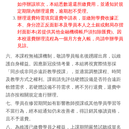
如停辦該班次，本組悉數退還所繳費用，並通知於規
定期限內辦理退費，逾期恕不受理。
辦理退費時需填寫退費申請表，並繳附學費收據正
本、身分證正反面影本及學員本人之土銀或郵局存摺
封面影本(若提供其他金融機構帳戶須扣除匯費)。因
本校退費辦理流程為一個月方會入帳，尚請申辦學員
見諒。
六、本課程無補課機制，敬請學員報名後踴躍出席，以維
護自身權益。因應新冠疫情考量，本組將視實際情形採
「同步或非同步遠距教學授課」，並適當調整課程、時間
及教學方式之權利。課前請先評估硬體設備是否符合遠距
軟體需求，若硬體設備不符需求，將不另行退費，退費申
請亦按相關規定進行辦理。
七、學員在修習期間如有影響教師授課或其他學員學習等
不當行為，經本組通知仍未改善者，得註銷其修讀資格，
且不予退費。
八、為維護已繳費學員之權益，上課期間嚴禁試聽或冒名