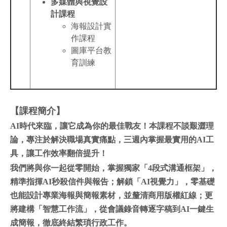
多媒體與視覺設
計課程
海報設計實
作課程
圖庫平台教
育訓練
【課程簡介】
AI
時代來臨，讓它成為你的最佳戰友！本課程不談艱澀理
論，專注於解決職場真實痛點，三週內掌握最實用的AI工
具，讓工作效率翻倍提升！
我們將與你一起從零開始，掌握獨家「4段式溝通框架」，
精準指揮AI秒殺信件與報告；解鎖「AI視覺力」，零基礎
也能設計專業海報與簡報素材，並釐清商用版權紅線；更
將建構「智慧工作流」，從會議錄音轉逐字稿到AI一鍵生
成簡報，徹底終結繁瑣行政工作。