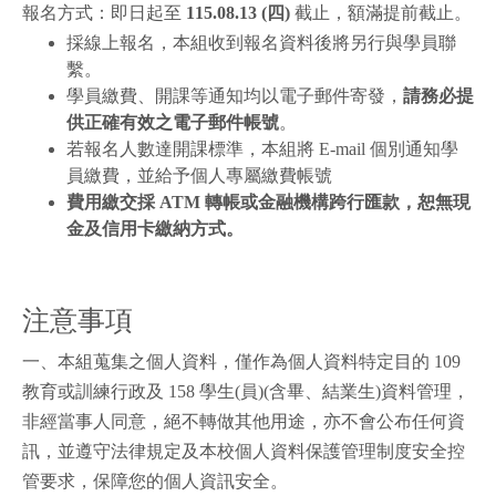
報名方式：即日起至
115.08.13 (四)
截止，額滿提前截止。
採線上報名，本組收到報名資料後將另行與學員聯
繫。
學員繳費、開課等通知均以電子郵件寄發，
請務必提
供正確有效之電子郵件帳號
。
若報名人數達開課標準，本組將 E-mail 個別通知學
員繳費，並給予個人專屬繳費帳號
費用繳交採 ATM 轉帳或金融機構跨行匯款，恕無現
金及信用卡繳納方式。
注意事項
一、本組蒐集之個人資料，僅作為個人資料特定目的 109
教育或訓練行政及 158 學生(員)(含畢、結業生)資料管理，
非經當事人同意，絕不轉做其他用途，亦不會公布任何資
訊，並遵守法律規定及本校個人資料保護管理制度安全控
管要求，保障您的個人資訊安全。