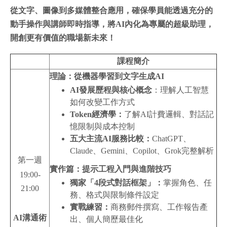
從文字、圖像到多媒體整合應用，
確保學員能透過充分的
動手操作與講師即時指導，將
AI
內化為專屬的超級助理，
開創更有價值的職場新未來！
課程簡介
理論：從機器學習到文字生成AI
AI
發展歷程與核心概念
：理解人工智慧
如何改變工作方式
Token
經濟學：
了解AI計費邏輯、對話記
憶限制與成本控制
五大主流AI服務比較：
ChatGPT、
Claude、Gemini、Copilot、Grok完整解析
第一週
實作篇：提示工程入門與進階技巧
19:00-
獨家「4段式對話框架」：
掌握角色、任
21:00
務、格式與限制條件設定
實戰練習：
商務郵件撰寫、工作報告產
AI
溝通術
出、個人簡歷最佳化