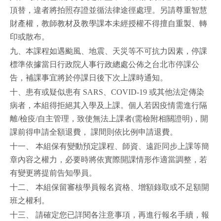
頂替，違者將拍照存證並循法律途徑處理。另請尊重智慧
財產權，教師教材及教學課本未經授權不得擅自重製、轉
印或散布。
九、本課程如遇颱風、地震、天災等不可抗力因素，停課
標準依據當日行政院人事行政總處公佈之台北市停課公
告，補課事宜將於停課日後下次上課時通知。
十、患有或疑似患有 SARS、COVID-19 或其他法定傳染
病者，本組得拒絕其入學及上課。個人若因疫情需進行隔
離/檢疫/自主管理，致使無法上課者(需檢附相關證明)，開
課前得申請全額退費， 課間則依比例申請退費。
十一、 本組保有變動預定課程、師資、遠距同步上課等簡
章內容之權力，必要時將依實際開課情形作適當調整，若
有變更將提前告知學員。
十二、 本組保留審核學員報名資格、增額錄取或不足額開
班之權利。
十三、 請確定您已詳閱各注意事項，再進行報名手續，報