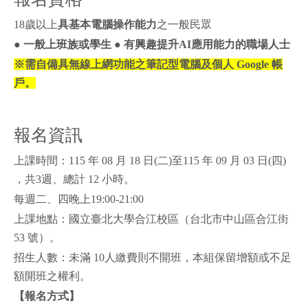
18歲以上
具基本電腦操作能力
之一般民眾
●
一般上班族或學生
●
有興趣提升AI應用能力的職場人士
※需自備具無線上網功能之筆記型電腦
及個人 Google 帳
戶。
報名資訊
上課時間：115 年 08 月 18 日(二)至115 年 09 月 03 日(四)
，共3週、總計 12 小時。
每週二、四晚上19:00-21:00
上課地點：國立臺北大學合江校區（台北市中山區合江街
53 號）。
招生人數：未滿 10人繳費則不開班，本組保留增額或不足
額開班之權利。
【報名方式】