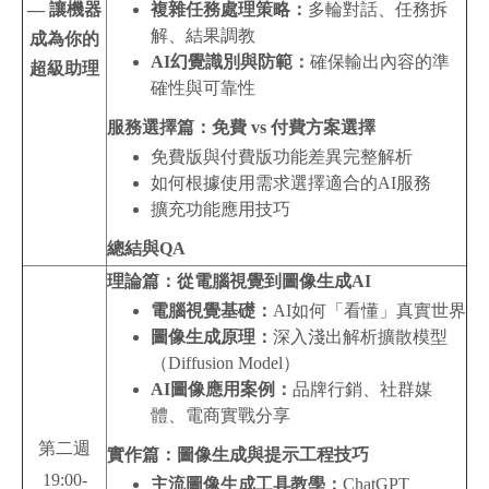
— 讓機器
複雜任務處理策略：
多輪對話、任務拆
解、結果調教
成為你的
AI
幻覺識別與防範：
確保輸出內容的準
超級助理
確性與可靠性
服務選擇篇：免費 vs 付費方案選擇
免費版與付費版功能差異完整解析
如何根據使用需求選擇適合的AI服務
擴充功能應用技巧
總結與QA
理論篇：從電腦視覺到圖像生成AI
電腦視覺基礎：
AI如何「看懂」真實世界
圖像生成原理：
深入淺出解析擴散模型
（Diffusion Model）
AI
圖像應用案例：
品牌行銷、社群媒
體、電商實戰分享
第二週
實作篇：圖像生成與提示工程技巧
19:00-
主流圖像生成工具教學：
ChatGPT