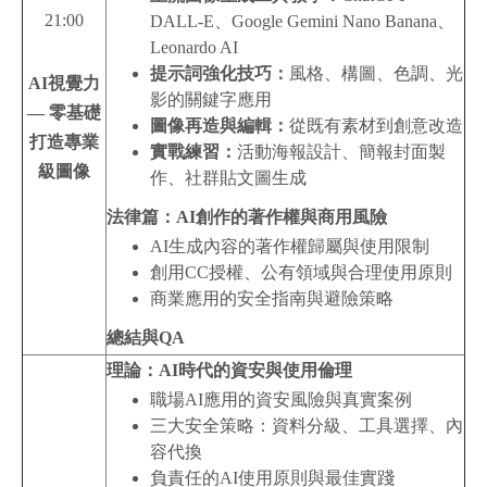
21:00
DALL-E、Google Gemini Nano Banana、
Leonardo AI
提示詞強化技巧：
風格、構圖、色調、光
AI
視覺力
影的關鍵字應用
— 零基礎
圖像再造與編輯：
從既有素材到創意改造
打造專業
實戰練習：
活動海報設計、簡報封面製
級圖像
作、社群貼文圖生成
法律篇：AI創作的著作權與商用風險
AI生成內容的著作權歸屬與使用限制
創用CC授權、公有領域與合理使用原則
商業應用的安全指南與避險策略
總結與QA
理論：AI時代的資安與使用倫理
職場AI應用的資安風險與真實案例
三大安全策略：資料分級、工具選擇、內
容代換
負責任的AI使用原則與最佳實踐