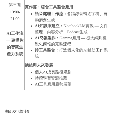
第三週
實作篇：綜合工具整合應用
19:00-
語音處理工作流：
會議錄音轉逐字稿、自
21:00
動摘要生成
AI
知識庫建立：
NotebookLM實戰 — 文件
整理、內容分析、Podcast生成
AI
工作流
AI
簡報製作：
Gamma應用 — 從大綱到視
— 建構你
覺化簡報的完整流程
的智慧生
跨工具整合：
打造個人化的AI輔助工作系
產力系統
統
總結與未來發展
個人AI成長路徑規劃
持續學習資源推薦
AI工具應用趨勢展望
報名資格