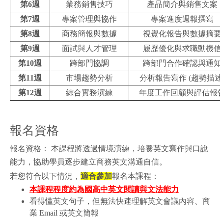
第6週
業務銷售技巧
產品簡介與銷售文案
第7週
專案管理與協作
專案進度週報撰寫
第8週
商務簡報與數據
視覺化報告與數據摘
第9週
面試與人才管理
履歷優化與求職動機
第10週
跨部門協調
跨部門合作確認與通
第11週
市場趨勢分析
分析報告寫作 (趨勢描述
第12週
綜合實務演練
年度工作回顧與評估報
報名資格
報名資格： 本課程將透過情境演練，培養英文寫作與口說
能力，協助學員逐步建立商務英文溝通自信。
若您符合以下情況，
適合參加
報名本課程：
本課程程度約為國高中英文閱讀與文法能力
看得懂英文句子，但無法快速理解英文會議內容、商
業 Email 或英文簡報