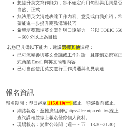
想提升英文寫作能力，卻不確定商用句型與用詞是否
自然、正式
無法用英文清楚表達工作內容、意見或自我介紹，希
望能進一步提升商務溝通技巧
希望培養職場英文寫作與口說能力，並以 TOEIC 550
～600 分以上為目標
若您已具備以下能力，建議
選擇其他
課程：
已可流暢參與英文會議或工作討論，且能獨立撰寫正
式商業 Email 與英文簡報內容
已可自然使用英文進行工作溝通與意見表達
報名資訊
報名期間：即日起至
115.8.10(一)
截止，額滿提前截止。
網路報名：至推廣組網站https://dce.ntpu.edu.tw/線上
查詢課程並線上報名登錄個人資料。
現場報名：於辦公時間（週一～五，
13:30~21:30
）