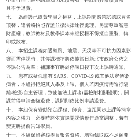
且不予退費。
七、 為維護已繳費學員之權益，上課期間嚴禁試聽或冒名
頂替，違者將拍照存證並循法律途徑處理。另請尊重智慧
財產權，教師教材及教學課本未經授權不得擅自重製、轉
印或散布。
八、 本招生課程如遇颱風、地震、天災等不可抗力因素影
響而需停課時，其停課標準將依據當日新北市政府公佈之
停課公告為準；補課事宜將於停課日後下次上課時通知。
九、 患有或疑似患有 SARS、COVID-19 或其他法定傳染
病者，本組得拒絕其入學及上課。個人若因疫情需進行隔
離/檢疫/自主管理，致使無法上課者(需檢附相關證明)，開
課前得申請全額退費，課間則依比例申請退費。
十、 本組保有變動預定課程、師資、遠距同步上課等簡章
內容之權力，必要時將依實際開課情形作適當調整，若有
變更將提前告知學員。
十一、本組保留審核學員報名資格、增額錄取或不足額開