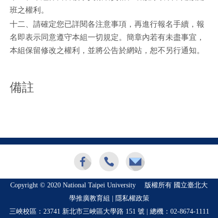
班之權利。
十二、請確定您已詳閱各注意事項，再進行報名手續，報
名即表示同意遵守本組一切規定。簡章內若有未盡事宜，
本組保留修改之權利，並將公告於網站，恕不另行通知。
備註
Copyright © 2020 National Taipei University 版權所有 國立臺北大
學推廣教育組 |
隱私權政策
三峽校區：23741 新北市三峽區大學路 151 號 | 總機：
02-8674-1111