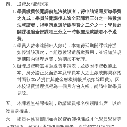
四、 退費及相關規定：
學員繳費後開課前無法就讀者，得申請退還所繳學費
之九成；學員於開課後未逾全部課程三分之一時數無
法就讀者，得申請退還所繳學費之二分之一；學員於
開課後逾全部課程三分之一時數無法就讀者不予退
費。
學員人數未達開班人數時，本組得延期開課或停辦；
如停辦該班次，本組悉數退還所繳費用，並通知於規
定期限內辦理退費，逾期恕不受理。
辦理退費時需填寫退費申請表，並繳附學費收據正
本、身分證正反面影本及學員本人之土銀或郵局存摺
封面影本(若提供其他金融機構帳戶須扣除匯費)。因
本校退費辦理流程為一個月方會入帳，尚請申辦學員
見諒。
五、 本課程無補課機制，敬請學員報名後踴躍出席，以維
護自身權益。
六、 學員在修習期間如有影響教師授課或其他學員學習等
不當行為，經本組通知仍未改善者，得註銷其修讀資格，