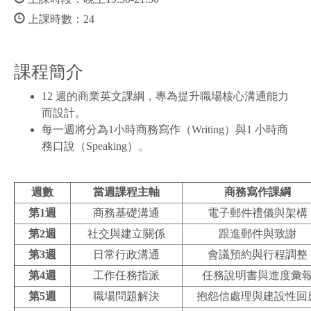
上課時數：24
課程簡介
12 週的商業英文課綱，專為提升職場核心溝通能力
而設計。
每一週將分為1小時商務寫作（Writing）與1 小時商
務口說（Speaking）。
週數
當週課程主軸
商務寫作課綱
第1週
商務基礎溝通
電子郵件禮儀與架構
第2週
社交與建立關係
跟進郵件與致謝
第3週
日常行政溝通
會議預約與行程調整
第4週
工作任務指派
任務說明書與進度彙
第5週
職場問題解決
抱怨信處理與建設性回