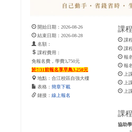
開始日期：2026-08-26
課
結束日期：2026-08-28
課程
名額：
課程
課程費用：
報名
免報名費，學費3
,
750元
報名
於7/31前報名享早鳥3,250元
上
地點：合江校區自強大樓
上課時
表格：
簡章下載
上課
鏈接：
線上報名
課
協助學