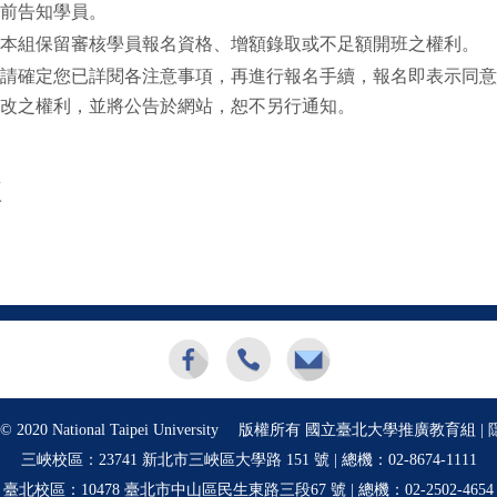
前告知學員。
本組保留審核學員報名資格、增額錄取或不足額開班之權利。
請確定您已詳閱各注意事項，再進行報名手續，報名即表示同意
改之權利，並將公告於網站，恕不另行通知。
註
ht © 2020 National Taipei University 版權所有 國立臺北大學推廣教育組 |
三峽校區：23741 新北市三峽區大學路 151 號 | 總機：
02-8674-1111
臺北校區：10478 臺北市中山區民生東路三段67 號 | 總機：
02-2502-4654