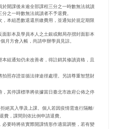
員於開課後未逾全部課程三分之一時數無法就讀
三分之一時數無法就讀者不予退費。
次，本組悉數退還所繳費用，並通知於規定期限
反面影本及學員本人之土銀或郵局存摺封面影本
一個月方會入帳，尚請申辦學員見諒。
。
經本組通知仍未改善者，得註銷其修讀資格，且
將拍照存證並循法律途徑處理。另請尊重智慧財
時，其停課標準將依據當日臺北市政府公佈之停
本組得拒絕其入學及上課。個人若因疫情需進行隔離/
額退費，課間則依比例申請退費。
，必要時將依實際開課情形作適當調整，若有變