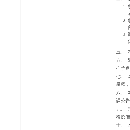
五、 
六、 
不予退
七、 
產權，
八、 
課公告
九、 
檢疫/
十、 