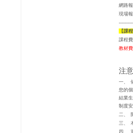
網路報名
現場報
---------
【課程
課程費
教材費
注
一、 
您的個
結業生
制度安
二、 
三、 
四、 