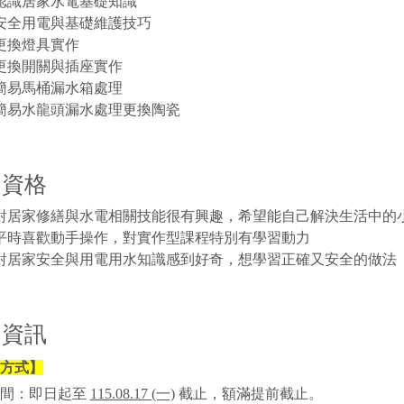
認識居家水電基礎知識
安全用電與基礎維護技巧
更換燈具實作
更換開關與插座實作
簡易馬桶漏水箱處理
簡易水龍頭漏水處理更換陶瓷
名資格
對居家修繕與水電相關技能很有興趣，希望能自己解決生活中的
平時喜歡動手操作，對實作型課程特別有學習動力
對居家安全與用電用水知識感到好奇，想學習正確又安全的做法
名資訊
方式】
期間：即日起至
115.08.17 (一)
截止，額滿提前截止。