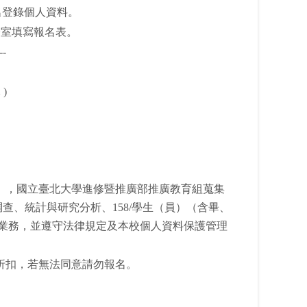
上報名登錄個人資料。
公室填寫報名表。
--
元
)
」，國立臺北大學進修暨推廣部推廣教育組蒐集
/調查、統計與研究分析、158/學生（員）（含畢、
之業務，並遵守法律規定及本校個人資料保護管理
折扣，若無法同意請勿報名。