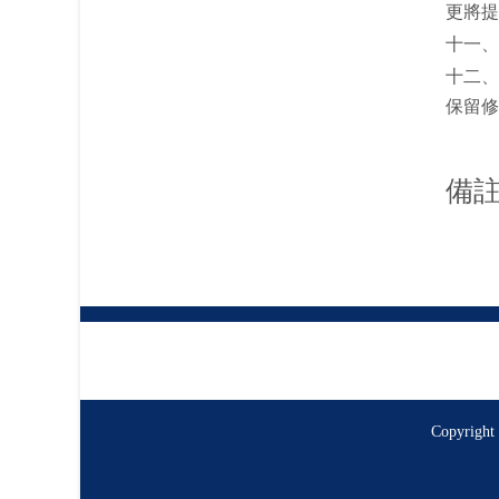
更將提
十一、
十二、
保留修
備
Copyrig