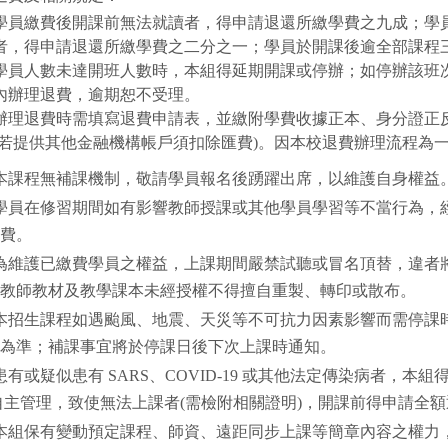
學員繳費後開課前無法就讀者，得申請退還所繳學費之九成；學
者，得申請退還所繳學費之二分之一；學員於開課後逾全部課程
學員人數未達開班人數時，本組得延期開課或停辦；如停辦該班
內辦理退費，逾期恕不受理。
辦理退費時需填寫退費申請表，並繳附學費收據正本、身分證正
(若提供其他金融機構帳戶須扣除匯費)。因本校退費辦理流程為
本課程無補課機制，敬請學員報名後踴躍出席，以維護自身權益
學員在修習期間如有影響教師授課或其他學員學習等不當行為，
費。
為維護已繳費學員之權益，上課期間嚴禁試聽或冒名頂替，違者
教師教材及教學課本未經授權不得擅自重製、轉印或散布。
本招生課程如遇颱風、地震、天災等不可抗力因素影響而需停課
為準；補課事宜將於停課日後下次上課時通知。
患有或疑似患有 SARS、COVID-19 或其他法定傳染病者，
自主管理，致使無法上課者(需檢附相關證明)，開課前得申請全
本組保有變動預定課程、師資、遠距同步上課等簡章內容之權力