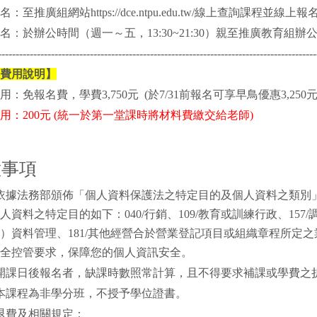
：至推廣組網站https://dce.ntpu.edu.tw/線上查詢課程並線
名：於辦公時間（週一～五，
13:30~21:30
）親至推廣教育組辦
------------------------------------------------------------------------------------------
費用說明】
用：免報名費，學費3
,75
0元
(
於7
/31
前報名可享
早鳥優惠3
,250
用：200元 (統一於第一堂課時將材料費繳交給老師)
意事項
依據法務部頒佈「個人資料保護法之特定目的及個人資料之類別
人資料之特定目的如下：040/行銷、109/教育或訓練行政、157
）資料管理、181/其他經營合於營業登記項目或組織章程所定
全控管要求，保障您的個人資訊安全。
開課日後報名者，缺課時數照常計算，且不得要求補課或學費之
本課程為非學分班，不授予學位證書。
退費及相關規定：