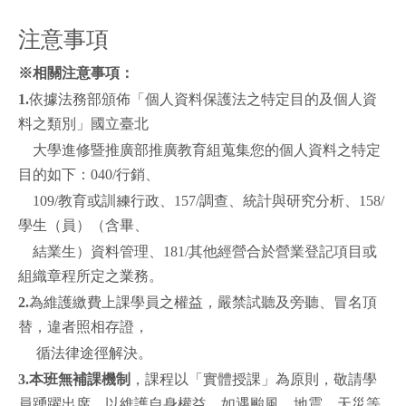
注意事項
※
相關注意事項
：
1.
依據法務部頒佈「個人資料保護法之特定目的及個人資
料之類別」國立臺北
大學進修暨推廣部推廣教育組蒐集您的個人資料之特定
目的如下：040/行銷、
109/教育或訓練行政、157/調查、統計與研究分析、158/
學生（員）（含畢、
結業生）資料管理、181/其他經營合於營業登記項目或
組織章程所定之業務。
2.
為維護繳費上課學員之權益，嚴禁試聽及旁聽、冒名頂
替，違者照相存證，
循法律途徑解決。
3.
本班無補課機制
，課程以「實體授課」為原則，敬請學
員踴躍出席，以維護自身權益。如遇颱風、地震、天災等