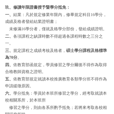
玖、修讀年限證書授予暨學分抵免：
一、
結業：凡於規定修業年限內，修畢規定科目16學分，
成績及格者發給結業證明書；
未修滿16學分者，僅就及格學分部份，發給成績證明。
二、
各項課程之缺課時數不得超過各課程時數之三分之
一。
三、
規定課程之成績考核及格者，
碩士學分課程及格標準
為70分
。
四、
依教育部函規定，學員修習之學分爾後不得作為取得
合格教師資格之證明。
五、
依教育部規定就讀本校推廣教育各類學分班不得作為
申請緩徵原因。
六、
學分抵免：學員於本班所修習之學分，經考取就讀本
校相關系所，於本班所
修習之學分，則由各系所酌予抵免；若將來考取各校相