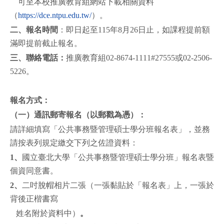
可至本校推廣教育組網站下載相關資料
（
https://dce.ntpu.edu.tw/
）。
二、報名時間
：即日起至115年8月26日止，如課程提前額
滿即提前截止報名。
三、聯絡電話：
推廣教育組02-8674-1111#27555或02-2506-
5226。
報名方式：
（一）通訊郵寄報名（以郵戳為憑）
：
請詳細填寫「公共事務暨管理碩士學分班報名表」，並務
請按表列規定繳交下列之佐證資料：
1
、
國立臺北大學「公共事務暨管理碩士學分班」報名表暨
個資同意書。
2
、
二吋脫帽相片二張（一張黏貼於「報名表」上，一張於
背後正楷書寫
姓名附於資料中）
。