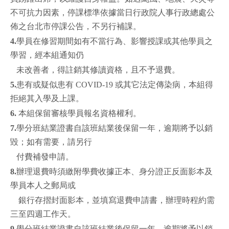
不可抗力因素，停課標準依據當日行政院人事行政總處公
佈之台北市停課公告，不另行補課。
4.
學員在修習期間如有不當行為、影響授課或其他學員之
學習，經本組通知仍
未改善者，得註銷其修讀資格，且不予退費。
5.
患有或疑似患有 COVID-19 或其它法定傳染病，本組得
拒絕其入學及上課。
6.
本組保留審核學員報名資格權利。
7.
學分班結業證書自該班結業後保留一年，逾期將予以銷
毀；如有需要，請另行
付費補發申請。
8.
辦理退費時須繳附學費收據正本、身分證正反面影本及
學員本人之郵局或
銀行存摺封面影本，並填寫退費申請書，辦理時程約需
三至四週工作天。
9.
學分班結業證書自該班結業後保留一年，逾期將予以銷