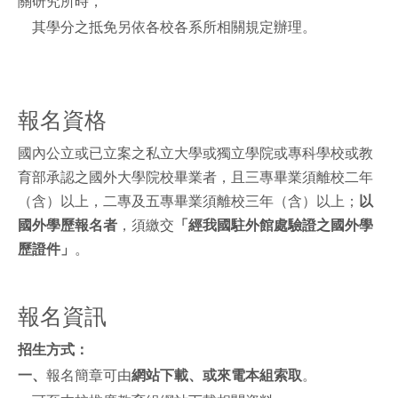
關研究所時，
其學分之抵免另依各校各系所相關規定辦理。
報名資格
國內公立或已立案之私立大學或獨立學院或專科學校或教
育部承認之國外大學院校畢業者，且三專畢業須離校二年
（含）以上，二專及五專畢業須離校三年（含）以上；
以
國外學歷報名者
，須繳交
「經我國駐外館處驗證之國外學
歷證件」
。
報名資訊
招生方式：
一、
報名簡章可由
網站下載、或
來電本組索取
。