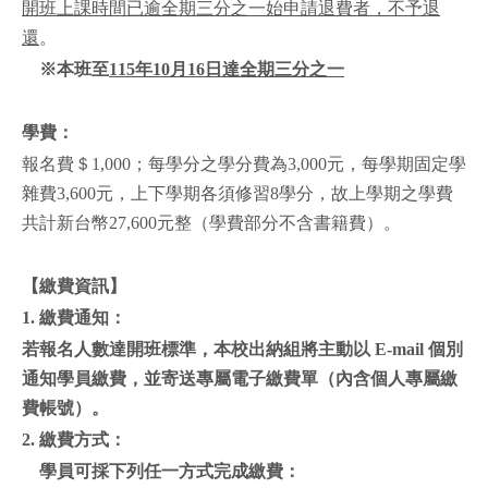
開班上課時間已逾全期三分之一始申請退費者，不予退
還
。
※本班至
115年10月16日達全期三分之一
學費：
報名費＄1,000；每學分之學分費為3,000元，每學期固定學
雜費3,600元，上下學期各須修習8學分，故上學期之學費
共計新台幣27,600元整（學費部分不含書籍費）。
【繳費資訊】
1.
繳費通知：
若報名人數達開班標準，本校出納組將主動以 E-mail 個別
通知學員繳費，並寄送專屬電子繳費單（內含個人專屬繳
費帳號）。
2.
繳費方式：
學員可採下列任一方式完成繳費：