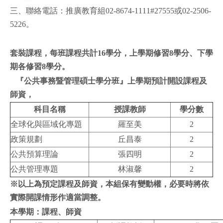
三、聯絡電話：推廣教育組02-8674-1111#27555或02-2506-
5226。
套裝課程，每班課程共計16學分，上學期修習8學分、下學
期各修習8學分。
『公共事務暨管理碩士學分班』上學期預計開設課程及
師資，
科目名稱
授課教師
學分數
全球化與區域化專題
羅至美
2
政策規劃
丘昌泰
2
公共預算理論
張四明
2
公共管理專題
林淑馨
2
※
以上為預定課程及師資，本組保有變動權，必要時將依
實際開課情形作適當調整。
本學期：課程、師資