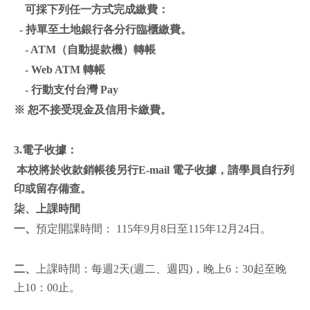
可採下列任一方式完成繳費：
-
持單至土地銀行各分行臨櫃繳費。
- ATM（自動提款機）轉帳
- Web ATM 轉帳
- 行動支付台灣 Pay
※ 恕不接受現金及信用卡繳費。
3.
電子收據：
本校將於收款銷帳後另行E-mail 電子收據，請學員自行列
印或留存備查。
柒、上課時間
一、
預定開課時間： 115年9月8日至115年12月24日。
二、
上課時間：每週2天(週二、週四)，晚上6：30起至晚
上10：00止。