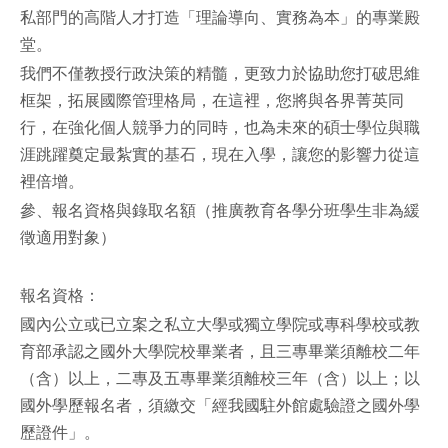
私部門的高階人才打造「理論導向、實務為本」的專業殿
堂。
我們不僅教授行政決策的精髓，更致力於協助您打破思維
框架，拓展國際管理格局，在這裡，您將與各界菁英同
行，在強化個人競爭力的同時，也為未來的碩士學位與職
涯跳躍奠定最紮實的基石，現在入學，讓您的影響力從這
裡倍增。
參、報名資格與錄取名額（推廣教育各學分班學生非為緩
徵適用對象）
報名資格：
國內公立或已立案之私立大學或獨立學院或專科學校或教
育部承認之國外大學院校畢業者，且三專畢業須離校二年
（含）以上，二專及五專畢業須離校三年（含）以上；以
國外學歷報名者，須繳交「經我國駐外館處驗證之國外學
歷證件」。