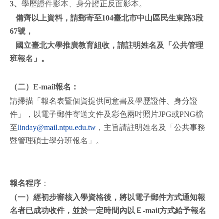
3
、
學歷證件影本、身分證正反面影本。
備齊以上資料，請郵寄至104臺北市中山區民生東路3段
67號，
國立臺北大學推廣教育組收，請註明姓名及「公共管理
班報名」。
（二）E-mail報名：
請掃描「報名表暨個資提供同意書及學歷證件、身分證
件」，以電子郵件寄送文件及彩色兩吋照片JPG或PNG檔
至
linday@mail.ntpu.edu.tw
，主旨請註明姓名及「公共事務
暨管理碩士學分班報名」。
報名程序
：
（一）經初步審核入學資格後，將以電子郵件方式通知報
名者已成功收件，並於一定時間內以Ｅ-mail方式給予報名