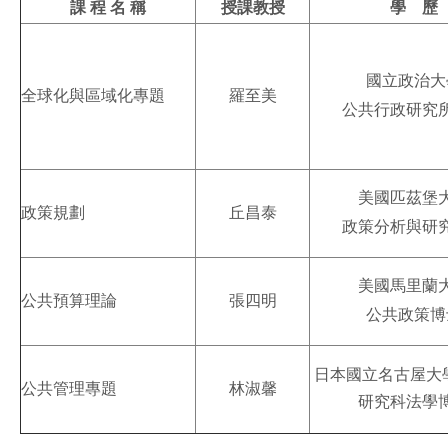
課 程 名 稱
授課教授
學 歷
國立政治大
全球化與區域化專題
羅至美
公共行政研究
美國匹茲堡
政策規劃
丘昌泰
政策分析與研
美國馬里蘭
公共預算理論
張四明
公共政策博
日本國立名古屋大
公共管理專題
林淑馨
研究科法學