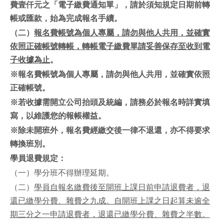
費壹仟元之「電子繳費通知單」，請於須知規定日期前轉
帳或匯款，始為完成報名手續。
（二）
報名費帳號為個人專屬，請勿與他人共用，並確實
依照正確帳號轉帳，轉帳電子繳費單請妥善保存至收到電
子收據為止
。
※報名費帳號為個人專屬，請勿與他人共用，並確實依照
正確帳號。
※若收據需開立公司抬頭及統編，請務必於報名時詳實填
寫，以維護您的報帳權益。
※除未開班外，報名費經繳交後一律不退還，亦不得要求
轉換班別。
學員退費規定：
（一）學分班不得辦理延期。
（二）
學員自報名繳費後至開班上課日前申請退費者，退
還已繳學分費、雜費之九成。自開班上課之日起算未逾全
期三分之一申請退費者，退還已繳學分費、雜費之半數。