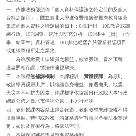
一、依據法務部頒佈「個人資料保護法之特定目的及個人
資料之類別」，國立臺北大學進修暨推廣部推廣教育組蒐
集您的個人資料之特定目的如下：040/行銷、109/教育或訓
練行政、157/調查、統計與研究分析、158/學生（員）（含
畢、結業生）資料管理、181/其他經營合於營業登記項目
或組織章程所定之業務。
二、為維護繳費上課學員之權益，嚴禁旁聽、冒名頂替，
違者照相存證，循法律途徑解決。
三、本課程
無補課機制
、本課程以「
實體授課
」為原則，
敬請學員踴躍出席，以維護自身權益。如遇颱風、地震、
天災等不可抗力因素，停課標準依據當日行政院人事行政
總處公佈之臺北市停課公告，不另行補課。
四、教師授課內容
禁止錄音錄影
，教師教材未經授權不得
擅自重製、轉印或散布，請嚴格遵守智慧財產權法相關規
定，如涉及侵權行為，將依法辦理。
五、本組保留審核學員報名資格權利。