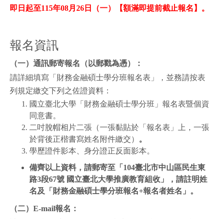
即日起至115年08月26日（一
）
【額滿即提前截止報名】。
報名資訊
（一）通訊郵寄報名（以郵戳為憑）
：
請詳細填寫「財務金融碩士學分班報名表」，並務請按表
列規定繳交下列之佐證資料：
國立臺北大學「財務金融碩士學分班」報名表暨個資
同意書。
二吋脫帽相片二張（一張黏貼於「報名表」上，一張
於背後正楷書寫姓名附件繳交）
。
學歷證件影本、身分證正反面影本。
備齊以上資料，請郵寄至
「
104
臺北市中山區民生東
路
3
段
67
號 國立臺北大學推廣教育組收
」
，請註明姓
名及「財務金融碩士學分班報名
+
報名者姓名
」。
（二）
E-mail
報名：