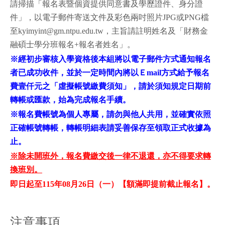
請掃描「報名表暨個資提供同意書及學歷證件、身分證
件」，以電子郵件寄送文件及彩色兩吋照片JPG或PNG檔
至kyimyint@gm.ntpu.edu.tw，主旨請註明姓名及「財務金
融碩士學分班報名+報名者姓名」。
※經初步審核入學資格後本組將以電子郵件方式通知報名
者已成功收件，並於一定時間內將以Ｅmail方式給予報名
費壹仟元之「虛擬帳號繳費須知」，請於須知規定日期前
轉帳或匯款，始為完成報名手續。
※報名費帳號為個人專屬，請勿與他人共用，並確實依照
正確帳號轉帳，轉帳明細表請妥善保存至領取正式收據為
止。
※除未開班外，報名費繳交後一律不退還，亦不得要求轉
換班別。
即日起至115年08月26日（一）【額滿即提前截止報名】。
注意事項