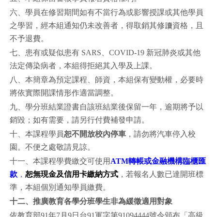
六、學員在修習期間如有不當行為或影響授課或其他學員
之學習，經本組通知仍未改善者，得取銷其修讀資格，且
不予退費。
七、患有或疑似患有 SARS、COVID-19 新冠肺炎或其他
法定傳染病者，本組得拒絕其入學及上課。
八、本簡章為預定課程、師資，本組保有變動權，必要時
將依實際開課情形作適當調整。
九、學分班結業證書自該班結業後保留一年，逾期將予以
銷毀；如有需要，請另行付費補發申請。
十、本課程學員
恕不開放校內停車
，請勿將汽車停入校
園。不便之處敬請見諒。
十一、本課程學費繳交可使用
ATM轉帳或金融機構臨櫃匯
款
，
恕無現金及信用卡繳納方式
，若報名人數已達開班標
準，本組個別通知學員繳費。
十二、
推廣教育各學分班學生非為緩徵適用對象
依教育部91年7月9日台91軍字第91094444號令頒布「高級