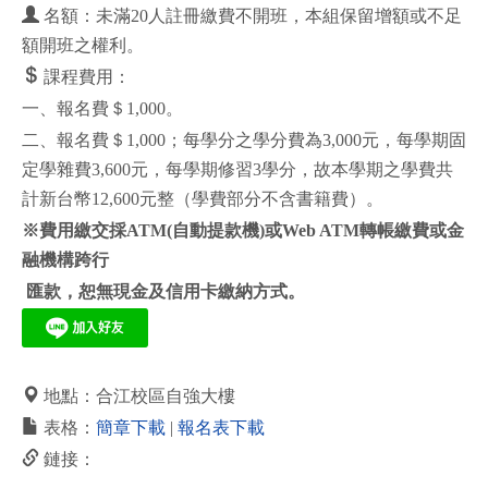
名額：未滿20人註冊繳費不開班，本組保留增額或不足
額開班之權利。
課程費用：
一、報名費＄1,000。
二、報名費＄1,000；每學分之學分費為3,000元，每學期固
定學雜費3,600元，每學期修習3學分，故本學期之學費共
計新台幣12,600元整（學費部分不含書籍費）。
※
費用繳交採
ATM(
自動提款機
)
或
Web ATM
轉帳繳費或金
融機構跨行
匯款，恕無現金及信用卡繳納方式。
地點：合江校區自強大樓
表格：
簡章下載
|
報名表下載
鏈接：